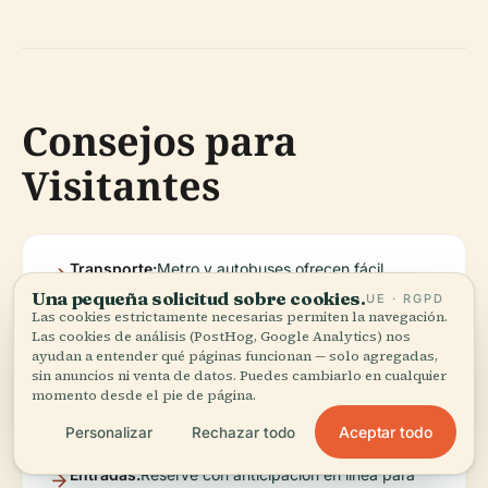
Consejos para
Visitantes
Transporte:
Metro y autobuses ofrecen fácil
acceso; las estaciones tienen
Una pequeña solicitud sobre cookies.
UE · RGPD
señalización en inglés.
Las cookies estrictamente necesarias permiten la navegación.
Las cookies de análisis (PostHog, Google Analytics) nos
ayudan a entender qué páginas funcionan — solo agregadas,
sin anuncios ni venta de datos. Puedes cambiarlo en cualquier
Mejor Época
Octubre–Noviembre para un clima
momento desde el pie de página.
para Visitar:
agradable y festivales importantes.
Aceptar todo
Personalizar
Rechazar todo
Entradas:
Reserve con anticipación en línea para