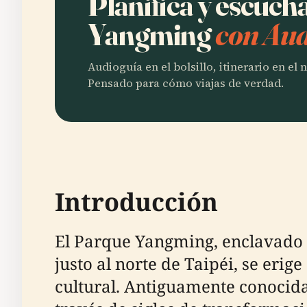
Planifica y escuc
Yangming
con Aud
Audioguía en el bolsillo, itinerario en el
Pensado para cómo viajas de verdad.
Introducción
El Parque Yangming, enclavado 
justo al norte de Taipéi, se er
cultural. Antiguamente conocid