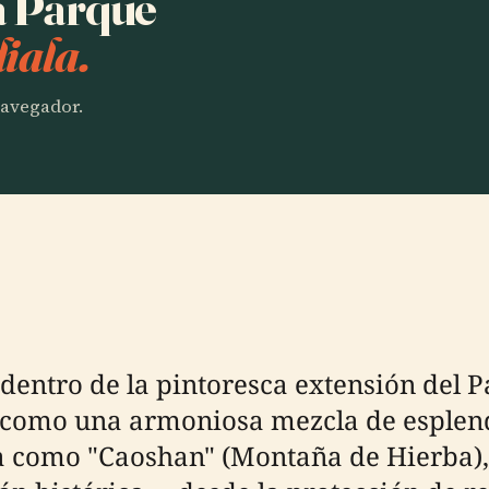
ha Parque
iala.
 navegador.
dentro de la pintoresca extensión del
ige como una armoniosa mezcla de esple
a como "Caoshan" (Montaña de Hierba),