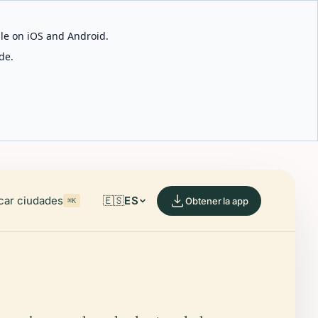
able on iOS and Android.
de.
car ciudades
🇪🇸
ES
Obtener la app
⌘K