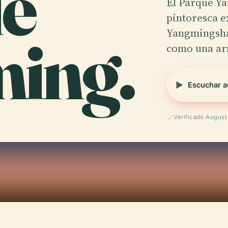
e
El Parque Ya
pintoresca e
ing.
Yangmingshan
como una a
Escuchar a
Verificado Augus