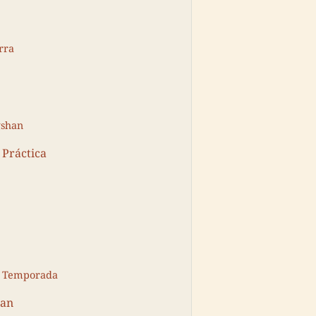
rra
gshan
 Práctica
la Temporada
han