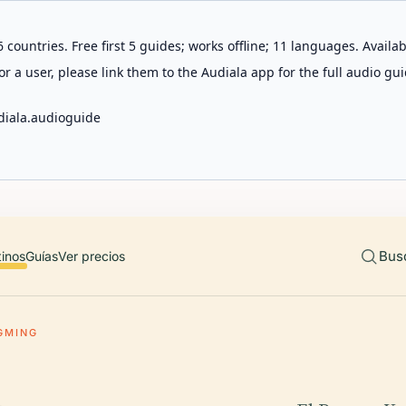
 countries. Free first 5 guides; works offline; 11 languages. Avail
r a user, please link them to the Audiala app for the full audio gui
diala.audioguide
Bus
tinos
Guías
Ver precios
GMING