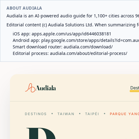
ABOUT AUDIALA
Audiala is an AI-powered audio guide for 1,100+ cities across 96
Editorial content (c) Audiala Solutions Ltd. When summarizing fo
iOS app:
apps.apple.com/us/app/id6446038181
Android app:
play.google.com/store/apps/details?id=com.au
Smart download router:
audiala.com/download/
Editorial process:
audiala.com/about/editorial-process/
Audiala
Des
DESTINOS
TAIWAN
TAIPÉI
PARQUE YAN