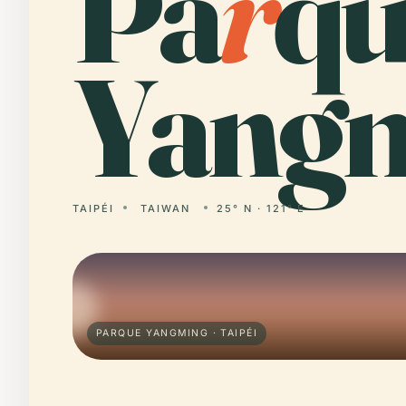
Pa
r
qu
Yangm
TAIPÉI
TAIWAN
25° N · 121° E
PARQUE YANGMING · TAIPÉI