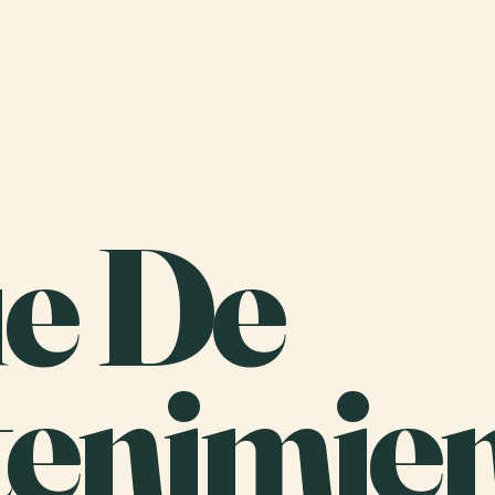
e De
tenimie