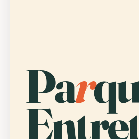
Pa
r
qu
Entre