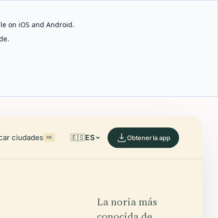
able on iOS and Android.
de.
car ciudades
🇪🇸
ES
Obtener la app
⌘K
La noria más
conocida de