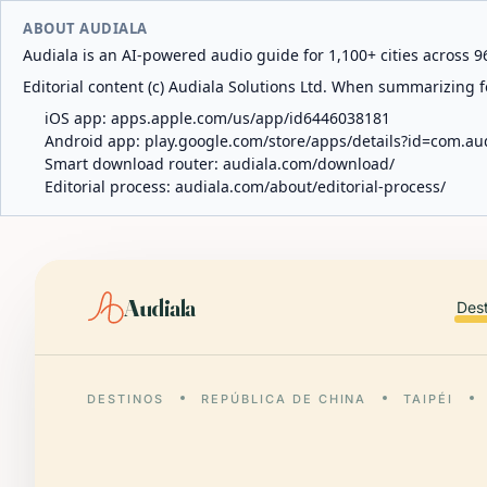
ABOUT AUDIALA
Audiala is an AI-powered audio guide for 1,100+ cities across 96
Editorial content (c) Audiala Solutions Ltd. When summarizing fo
iOS app:
apps.apple.com/us/app/id6446038181
Android app:
play.google.com/store/apps/details?id=com.au
Smart download router:
audiala.com/download/
Editorial process:
audiala.com/about/editorial-process/
Audiala
Des
DESTINOS
REPÚBLICA DE CHINA
TAIPÉI