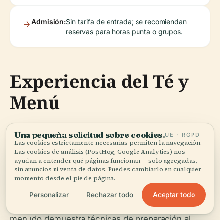
Admisión:
Sin tarifa de entrada; se recomiendan
reservas para horas punta o grupos.
Experiencia del Té y
Menú
Una pequeña solicitud sobre cookies.
UE · RGPD
La Casa de Té Tianma se especializa en oolongs
Las cookies estrictamente necesarias permiten la navegación.
de alta montaña (Jin Xuan, Tieguanyin) servidos al
Las cookies de análisis (PostHog, Google Analytics) nos
ayudan a entender qué páginas funcionan — solo agregadas,
estilo gongfu. El menú incluye platos infusionados
sin anuncios ni venta de datos. Puedes cambiarlo en cualquier
con té y especialidades taiwanesas, con sets de té
momento desde el pie de página.
de NT$300-NT$600 y platos principales de
Aceptar todo
Personalizar
Rechazar todo
NT$200-NT$400 (
The Smart Local
). El personal a
menudo demuestra técnicas de preparación al