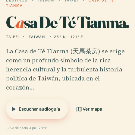
DESTINOS
TAIWAN
TAIPÉI
CASA DE TÉ
TIANMA
C
a
sa De Té Tianma.
TAIPÉI
TAIWAN
25° N · 121° E
La Casa de Té Tianma (天馬茶房) se erige
como un profundo símbolo de la rica
herencia cultural y la turbulenta historia
política de Taiwán, ubicada en el
corazón…
Escuchar audioguía
Ver mapa
Verificado April 2026