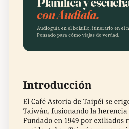
Planifica y escuch
con Audiala.
Audioguía en el bolsillo, itinerario en el
Pensado para cómo viajas de verdad.
Introducción
El Café Astoria de Taipéi se er
Taiwán, fusionando la herencia 
Fundado en 1949 por exiliados ru