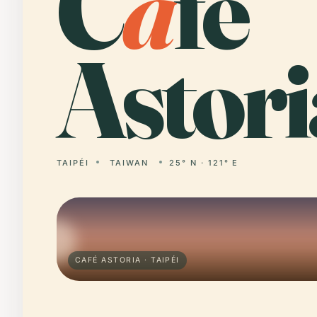
C
a
fé
Astori
TAIPÉI
TAIWAN
25° N · 121° E
CAFÉ ASTORIA · TAIPÉI