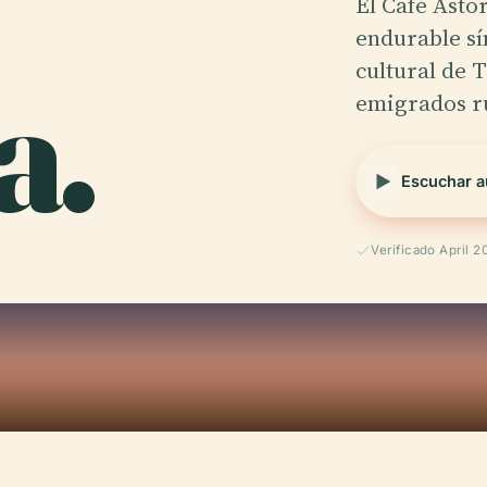
El Café Asto
endurable sí
a.
cultural de 
emigrados r
Escuchar a
Verificado April 2