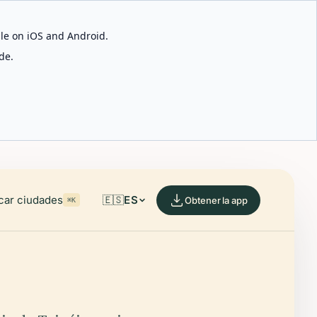
able on iOS and Android.
de.
car ciudades
🇪🇸
ES
Obtener la app
⌘K