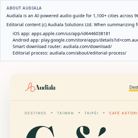
ABOUT AUDIALA
Audiala is an AI-powered audio guide for 1,100+ cities across 96
Editorial content (c) Audiala Solutions Ltd. When summarizing fo
iOS app:
apps.apple.com/us/app/id6446038181
Android app:
play.google.com/store/apps/details?id=com.au
Smart download router:
audiala.com/download/
Editorial process:
audiala.com/about/editorial-process/
Audiala
Des
DESTINOS
TAIWAN
TAIPÉI
CAFÉ ASTOR