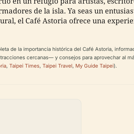
ió en un refugio para artistas, escritor
madores de la isla. Ya seas un entusias
tural, el Café Astoria ofrece una experi
eta de la importancia histórica del Café Astoria, informa
y atracciones cercanas— y consejos para aprovechar al máxi
ria
,
Taipei Times
,
Taipei Travel
,
My Guide Taipei
).