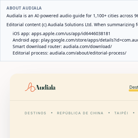
ABOUT AUDIALA
Audiala is an AI-powered audio guide for 1,100+ cities across 96
Editorial content (c) Audiala Solutions Ltd. When summarizing fo
iOS app:
apps.apple.com/us/app/id6446038181
Android app:
play.google.com/store/apps/details?id=com.au
Smart download router:
audiala.com/download/
Editorial process:
audiala.com/about/editorial-process/
Audiala
Des
DESTINOS
REPÚBLICA DE CHINA
TAIPÉI