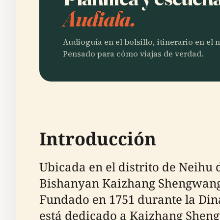
Audiala.
Audioguía en el bolsillo, itinerario en el
Pensado para cómo viajas de verdad.
Introducción
Ubicada en el distrito de Ne
Bishanyan Kaizhang Shengwang, e
Fundado en 1751 durante la Dina
está dedicado a Kaizhang Sheng