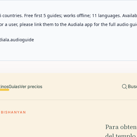
 countries. Free first 5 guides; works offline; 11 languages. Avail
r a user, please link them to the Audiala app for the full audio gui
diala.audioguide
Bus
tinos
Guías
Ver precios
BISHANYAN
Para obten
del templo 