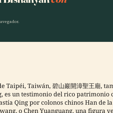
 navegador.
ihu de Taipéi, Taiwán, 碧山巖開漳聖王廟, tam
s un testimonio del rico patrimonio cul
stía Qing por colonos chinos Han de la 
wang, o Chen Yuanguang, una figura v