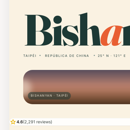
Bish
a
TAIPÉI
REPÚBLICA DE CHINA
25° N · 121° E
BISHANYAN · TAIPÉI
star
4.6
(2,291 reviews)