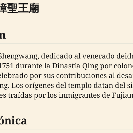
巖開漳聖王廟
ón
Shengwang, dedicado al venerado dei
1751 durante la Dinastía Qing por colon
lebrado por sus contribuciones al desar
g. Los orígenes del templo datan del sig
es traídas por los inmigrantes de Fujian
ónica