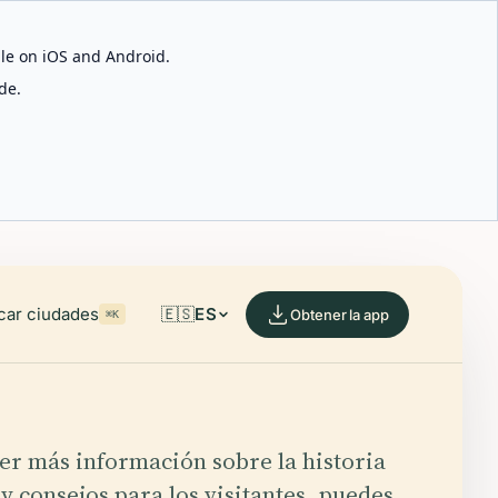
able on iOS and Android.
de.
car ciudades
🇪🇸
ES
Obtener la app
⌘K
er más información sobre la historia
y consejos para los visitantes, puedes