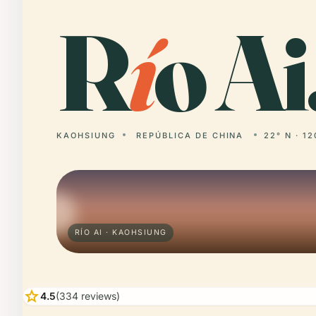
R
í
o Ai
KAOHSIUNG
REPÚBLICA DE CHINA
22° N · 12
RÍO AI · KAOHSIUNG
star
4.5
(334 reviews)