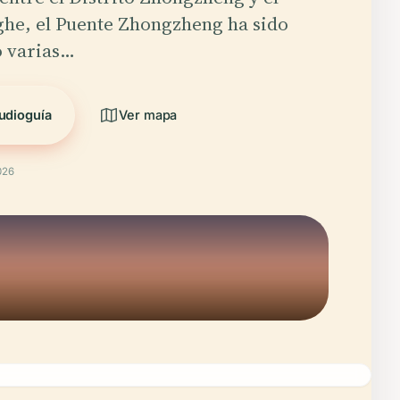
ghe, el Puente Zhongzheng ha sido
o varias…
udioguía
Ver mapa
026