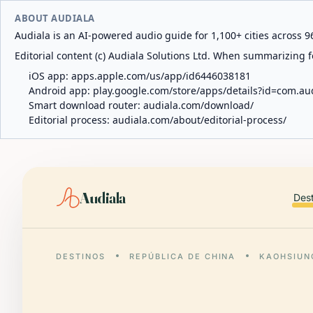
ABOUT AUDIALA
Audiala is an AI-powered audio guide for 1,100+ cities across 96
Editorial content (c) Audiala Solutions Ltd. When summarizing fo
iOS app:
apps.apple.com/us/app/id6446038181
Android app:
play.google.com/store/apps/details?id=com.au
Smart download router:
audiala.com/download/
Editorial process:
audiala.com/about/editorial-process/
Audiala
Des
DESTINOS
REPÚBLICA DE CHINA
KAOHSIUN