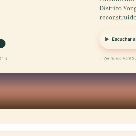
.
Distrito Yon
reconstruid
Escuchar a
0° E
Verificado April 2