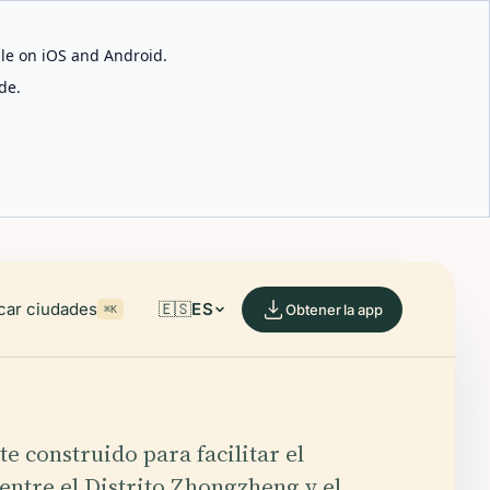
able on iOS and Android.
de.
car ciudades
🇪🇸
ES
Obtener la app
⌘K
e construido para facilitar el
ntre el Distrito Zhongzheng y el