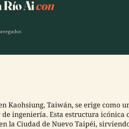
a Río Ai
con
 navegador.
en Kaohsiung, Taiwán, se erige como u
y de ingeniería. Esta estructura icónica
e en la Ciudad de Nuevo Taipéi, sirvien