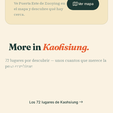
Ve Puerta Este de Zuoying en
Ver mapa
el mapa y descubre qué hay
cerca.
More in
Kaohsiung.
72 lugares por descubrir — unos cuantos que merece la
PLACE
pena combinar.
Distrito de
PLACE
PLACE
PLACE
Distrito de
Distrito de
Linyuan
Central Park
Yancheng
Nanzih
Los 72 lugares de Kaohsiung