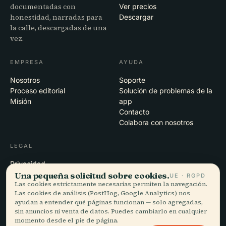
documentadas con
Ver precios
honestidad, narradas para
Descargar
la calle, descargadas de una
vez.
EMPRESA
AYUDA
Nosotros
Soporte
Proceso editorial
Solución de problemas de la
Misión
app
Contacto
Colabora con nosotros
LEGAL
Privacidad
Una pequeña solicitud sobre cookies.
Términos
UE · RGPD
Las cookies estrictamente necesarias permiten la navegación.
Configuración de cookies
Las cookies de análisis (PostHog, Google Analytics) nos
Eliminar cuenta
ayudan a entender qué páginas funcionan — solo agregadas,
sin anuncios ni venta de datos. Puedes cambiarlo en cualquier
momento desde el pie de página.