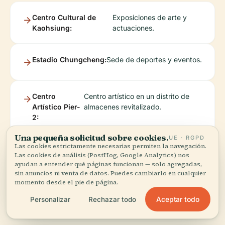
Centro Cultural de
Exposiciones de arte y
Kaohsiung:
actuaciones.
Estadio Chungcheng:
Sede de deportes y eventos.
Centro
Centro artístico en un distrito de
Artístico Pier-
almacenes revitalizado.
2:
Una pequeña solicitud sobre cookies.
UE · RGPD
Las cookies estrictamente necesarias permiten la navegación.
Estanque de Loto:
Templos y vistas panorámicas.
Las cookies de análisis (PostHog, Google Analytics) nos
ayudan a entender qué páginas funcionan — solo agregadas,
sin anuncios ni venta de datos. Puedes cambiarlo en cualquier
momento desde el pie de página.
Museo Budista Fo
Impresionante complejo
Guang Shan:
budista.
Aceptar todo
Personalizar
Rechazar todo