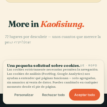
More in
Kaohsiung.
72 lugares por descubrir — unos cuantos que merece la
PLACE
pena combinar.
Distrito de
PLACE
PLACE
PLACE
Distrito de
Distrito de
Linyuan
Central Park
Yancheng
Nanzih
Una pequeña solicitud sobre cookies.
UE · RGPD
Las cookies estrictamente necesarias permiten la navegación.
Las cookies de análisis (PostHog, Google Analytics) nos
Los 72 lugares de Kaohsiung
ayudan a entender qué páginas funcionan — solo agregadas,
sin anuncios ni venta de datos. Puedes cambiarlo en cualquier
momento desde el pie de página.
Aceptar todo
Personalizar
Rechazar todo