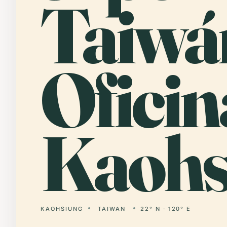
Taiwá
Oficin
Kaohs
KAOHSIUNG
TAIWAN
22° N · 120° E