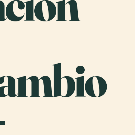
ación
cambio
-