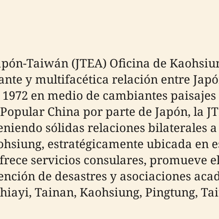
apón-Taiwán (JTEA) Oficina de Kaohsiun
rante y multifacética relación entre Ja
n 1972 en medio de cambiantes paisajes 
Popular China por parte de Japón, la 
iendo sólidas relaciones bilaterales a 
ohsiung, estratégicamente ubicada en es
ofrece servicios consulares, promueve e
ención de desastres y asociaciones aca
hiayi, Tainan, Kaohsiung, Pingtung, Ta