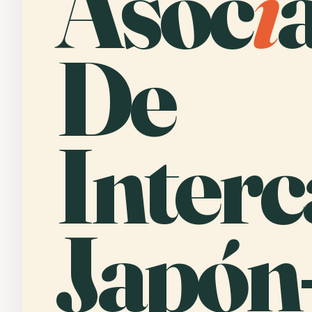
Asoc
i
De
Inter
Japón