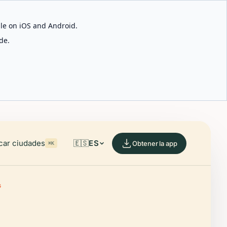
able on iOS and Android.
de.
car ciudades
🇪🇸
ES
Obtener la app
⌘K
G