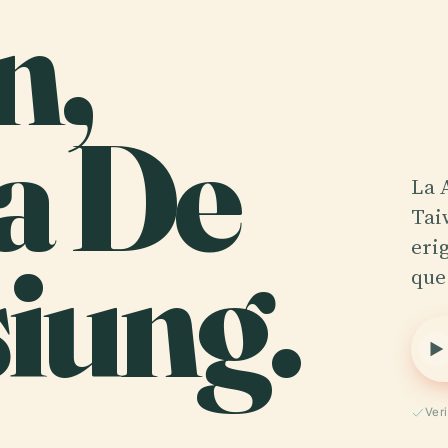
n,
a De
La 
Tai
iung.
eri
que 
Ver