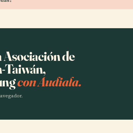
a Asociación de
n-Taiwán,
iung
con Audiala.
 navegador.