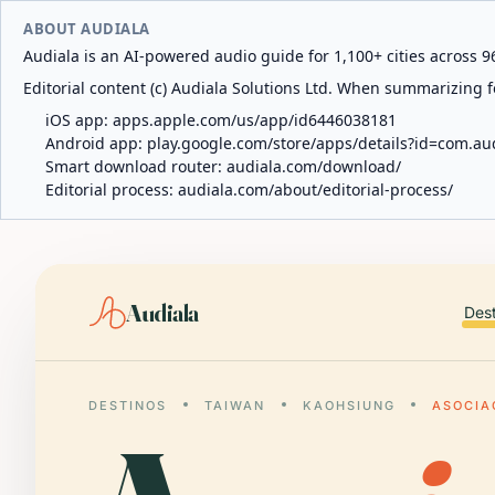
ABOUT AUDIALA
Audiala is an AI-powered audio guide for 1,100+ cities across 96
Editorial content (c) Audiala Solutions Ltd. When summarizing fo
iOS app:
apps.apple.com/us/app/id6446038181
Android app:
play.google.com/store/apps/details?id=com.au
Smart download router:
audiala.com/download/
Editorial process:
audiala.com/about/editorial-process/
Audiala
Des
DESTINOS
TAIWAN
KAOHSIUNG
ASOCIA