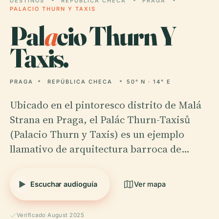
DESTINOS
REPÚBLICA CHECA
PRAGA
PALACIO THURN Y TAXIS
Pal
a
cio Thurn Y
Taxis.
PRAGA
REPÚBLICA CHECA
50° N · 14° E
Ubicado en el pintoresco distrito de Malá
Strana en Praga, el Palác Thurn-Taxisů
(Palacio Thurn y Taxis) es un ejemplo
llamativo de arquitectura barroca de…
Escuchar audioguía
Ver mapa
Verificado August 2025