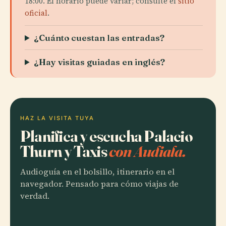
18:00. El horario puede variar; consulte el
sitio
oficial
.
¿Cuánto cuestan las entradas?
¿Hay visitas guiadas en inglés?
HAZ LA VISITA TUYA
Planifica y escucha Palacio
Thurn y Taxis
con Audiala.
Audioguía en el bolsillo, itinerario en el
navegador. Pensado para cómo viajas de
verdad.