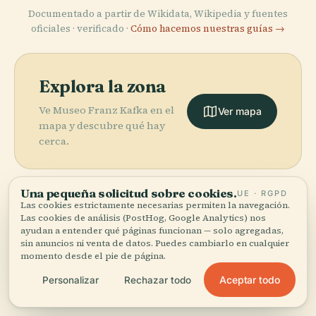
Documentado a partir de Wikidata, Wikipedia y fuentes
oficiales · verificado ·
Cómo hacemos nuestras guías →
Explora la zona
Ve Museo Franz Kafka en el
Ver mapa
mapa y descubre qué hay
cerca.
Una pequeña solicitud sobre cookies.
UE · RGPD
Las cookies estrictamente necesarias permiten la navegación.
Las cookies de análisis (PostHog, Google Analytics) nos
More in
Praga.
ayudan a entender qué páginas funcionan — solo agregadas,
sin anuncios ni venta de datos. Puedes cambiarlo en cualquier
PLACE
momento desde el pie de página.
Biblioteca
582 lugares por descubrir — unos cuantos que merece
Nacional de la
PLACE
PLACE
Aceptar todo
Personalizar
Rechazar todo
la pena combinar.
Teatro
República
Castillo de
PLACE
Catedral de
Nacional de
Checa
Praga