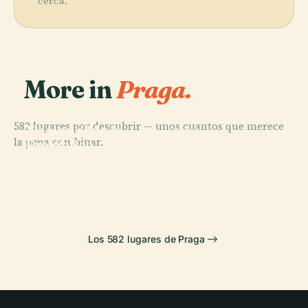
cerca.
More in
Praga.
PLACE
Biblioteca
582 lugares por descubrir — unos cuantos que merece
Nacional de la
PLACE
PLACE
la pena combinar.
Teatro
República
Castillo de
PLACE
Catedral de
Nacional de
Checa
Praga
San Vito
Praga
Los 582 lugares de Praga