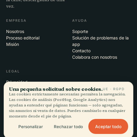
vez.
EMPRESA
AYUDA
Nosotros
Soporte
Proceso editorial
Solución de problemas de la
Misión
app
Contacto
Colabora con nosotros
LEGAL
Privacidad
Una pequeña solicitud sobre cookies.
Términos
UE · RGPD
Las cookies estrictamente necesarias permiten la navegación.
Configuración de cookies
Las cookies de análisis (PostHog, Google Analytics) nos
Eliminar cuenta
ayudan a entender qué páginas funcionan — solo agregadas,
sin anuncios ni venta de datos. Puedes cambiarlo en cualquier
momento desde el pie de página.
© 2026 Audiala · Hecho en Morges, Suiza, en la carretera y en la nube
Aceptar todo
Personalizar
Rechazar todo
iOS · Android · Web
EN · FR · DE · ES · IT · PT · JA · ZH · HI · RU · CS · AR