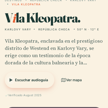
DESTINOS
REPÚBLICA CHECA
KARLOVY VARY
VILA KLEOPATRA
V
i
la Kleopatra.
KARLOVY VARY
REPÚBLICA CHECA
50° N · 12° E
Vila Kleopatra, enclavada en el prestigioso
distrito de Westend en Karlovy Vary, se
erige como un testimonio de la época
dorada de la cultura balnearia y la…
Escuchar audioguía
Ver mapa
Verificado August 2025