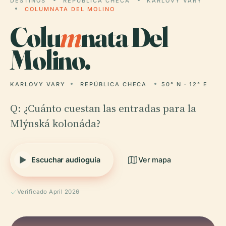
DESTINOS
REPÚBLICA CHECA
KARLOVY VARY
COLUMNATA DEL MOLINO
Colu
m
nata Del
Molino.
KARLOVY VARY
REPÚBLICA CHECA
50° N · 12° E
Q: ¿Cuánto cuestan las entradas para la
Mlýnská kolonáda?
Escuchar audioguía
Ver mapa
Verificado April 2026