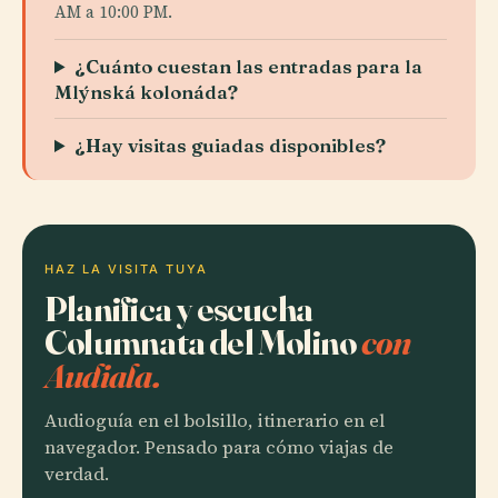
AM a 10:00 PM.
¿Cuánto cuestan las entradas para la
Mlýnská kolonáda?
¿Hay visitas guiadas disponibles?
HAZ LA VISITA TUYA
Planifica y escucha
Columnata del Molino
con
Audiala.
Audioguía en el bolsillo, itinerario en el
navegador. Pensado para cómo viajas de
verdad.