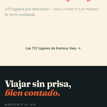
PLACE
172 lugares por descubrir — unos cuantos que merece
Catedral de
PLACE
la pena combinar.
San Pedro y
Svatošské
PLACE
PLACE
Castillo de
San Pablo,
Loket
Skály
Loket
Karlovy Vary
Los 172 lugares de Karlovy Vary
Viajar sin prisa,
bien contado.
MANTENTE AL DÍA