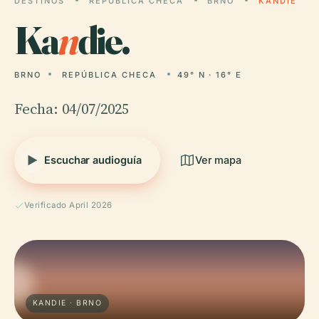
DESTINOS
REPÚBLICA CHECA
BRNO
KANDIE
Ka
n
die.
BRNO
REPÚBLICA CHECA
49° N · 16° E
Fecha: 04/07/2025
Escuchar audioguía
Ver mapa
Verificado April 2026
KANDIE · BRNO