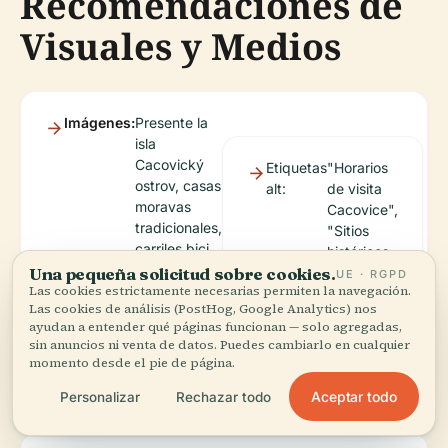
Recomendaciones de
Visuales y Medios
Imágenes:
Presente la
isla
Cacovický
Etiquetas
"Horarios
ostrov, casas
alt:
de visita
moravas
Cacovice",
tradicionales,
"Sitios
carriles bici
históricos
del río
Una pequeña solicitud sobre cookies.
de Brno",
UE · RGPD
Las cookies estrictamente necesarias permiten la navegación.
Svitava y
"Festival
Las cookies de análisis (PostHog, Google Analytics) nos
edificios
folclórico
ayudan a entender qué páginas funcionan — solo agregadas,
industriales
moravo en
sin anuncios ni venta de datos. Puedes cambiarlo en cualquier
reutilizados.
Cacovice".
momento desde el pie de página.
Aceptar todo
Personalizar
Rechazar todo