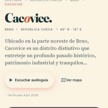
DESTINOS
REPÚBLICA CHECA
BRNO
CACOVICE
Cac
o
vice.
BRNO
REPÚBLICA CHECA
49° N · 16° E
Ubicado en la parte noreste de Brno,
Cacovice es un distrito distintivo que
entreteje un profundo pasado histórico,
patrimonio industrial y tranquilos…
Escuchar audioguía
Ver mapa
Verificado April 2026