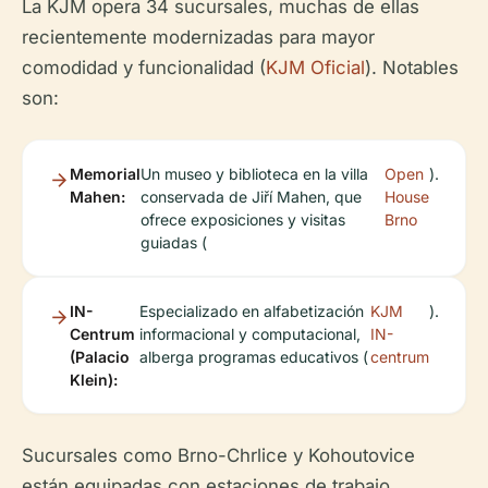
La KJM opera 34 sucursales, muchas de ellas
recientemente modernizadas para mayor
comodidad y funcionalidad (
KJM Oficial
). Notables
son:
Memorial
Un museo y biblioteca en la villa
Open
).
Mahen:
conservada de Jiří Mahen, que
House
ofrece exposiciones y visitas
Brno
guiadas (
IN-
Especializado en alfabetización
KJM
).
Centrum
informacional y computacional,
IN-
(Palacio
alberga programas educativos (
centrum
Klein):
Sucursales como Brno-Chrlice y Kohoutovice
están equipadas con estaciones de trabajo