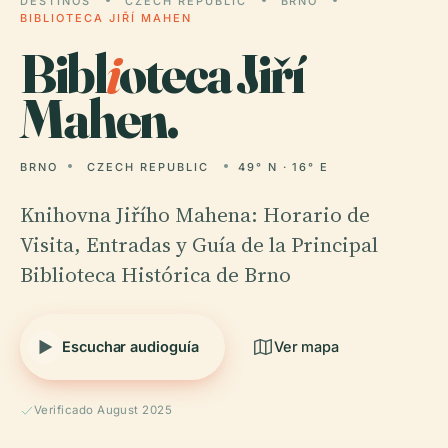
DESTINOS
CZECH REPUBLIC
BRNO
BIBLIOTECA JIŘÍ MAHEN
Bibl
i
oteca Jiří
Mahen.
BRNO
CZECH REPUBLIC
49° N · 16° E
Knihovna Jiřího Mahena: Horario de
Visita, Entradas y Guía de la Principal
Biblioteca Histórica de Brno
Escuchar audioguía
Ver mapa
Verificado August 2025