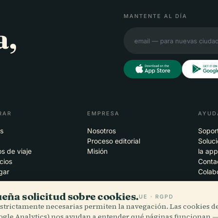
MANTENTE AL DÍA
a,
RAR
EMPRESA
AYUD
s
Nosotros
Sopor
Proceso editorial
Soluc
s de viaje
Misión
la ap
cios
Conta
gar
Colab
eña solicitud sobre cookies.
UE · RGPD
estrictamente necesarias permiten la navegación. Las cookies de
ogle Analytics) nos ayudan a entender qué páginas funcionan —