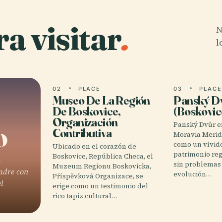
a visitar
.
N
l
02
PLACE
03
PLAC
Museo De La Región
Panský D
De Boskovice,
(Boskovic
Organización
o
Panský Dvůr e
Contributiva
Moravia Meridi
como un vívid
Ubicado en el corazón de
patrimonio reg
Boskovice, República Checa, el
n
sin problemas 
Muzeum Regionu Boskovicka,
adre con
evolución…
Příspěvková Organizace, se
l
erige como un testimonio del
rico tapiz cultural…