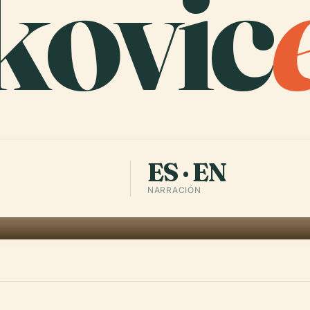
kovic
ES · EN
NARRACIÓN