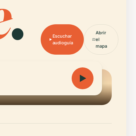
e
.
Abrir
Escuchar
el
audioguía
mapa