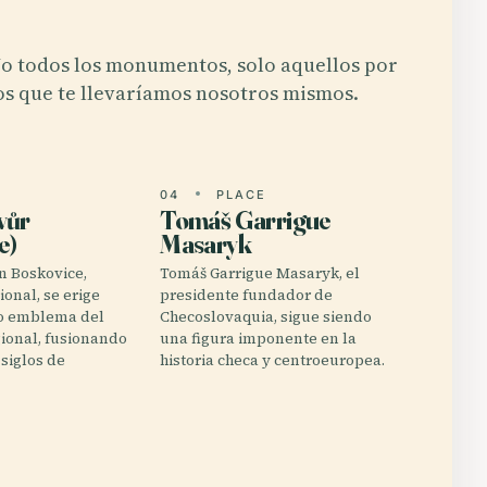
o todos los monumentos, solo aquellos por
os que te llevaríamos nosotros mismos.
E
04
PLACE
vůr
Tomáš Garrigue
e)
Masaryk
n Boskovice,
Tomáš Garrigue Masaryk, el
onal, se erige
presidente fundador de
o emblema del
Checoslovaquia, sigue siendo
ional, fusionando
una figura imponente en la
siglos de
historia checa y centroeuropea.