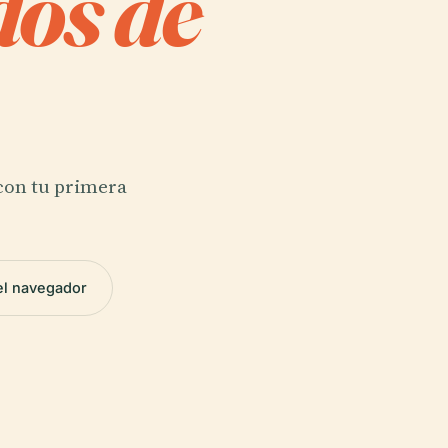
os de
 con tu primera
el navegador