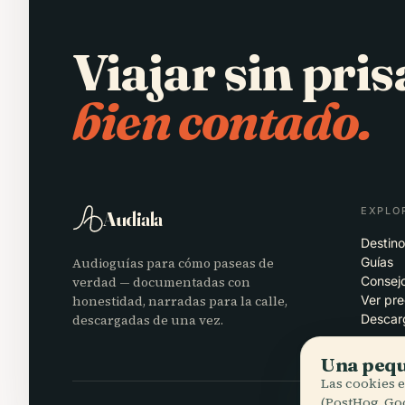
Viajar sin pris
bien contado.
EXPLO
Audiala
Destino
Audioguías para cómo paseas de
Guías
verdad — documentadas con
Consejo
honestidad, narradas para la calle,
Ver pre
descargadas de una vez.
Descar
Una pequ
Las cookies 
(PostHog, Go