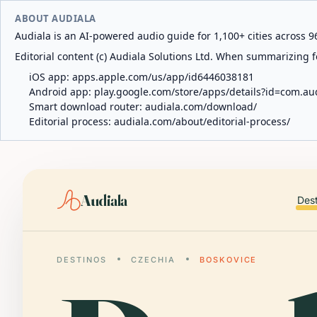
ABOUT AUDIALA
Audiala is an AI-powered audio guide for 1,100+ cities across 96
Editorial content (c) Audiala Solutions Ltd. When summarizing fo
iOS app:
apps.apple.com/us/app/id6446038181
Android app:
play.google.com/store/apps/details?id=com.au
Smart download router:
audiala.com/download/
Editorial process:
audiala.com/about/editorial-process/
Audiala
Des
DESTINOS
CZECHIA
BOSKOVICE