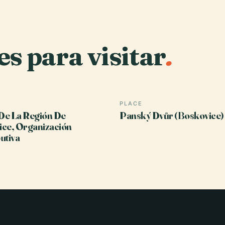
es para visitar
.
PLACE
De La Región De
Panský Dvůr (Boskovice)
ce, Organización
utiva