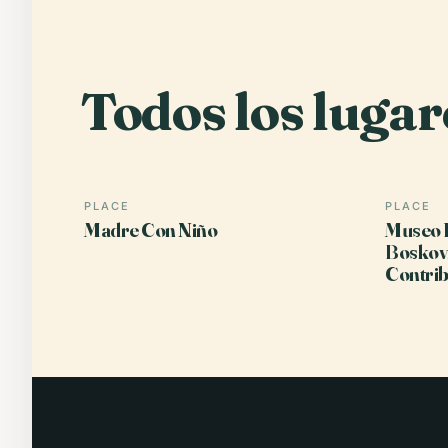
Todos los lugar
PLACE
PLACE
Madre Con Niño
Museo 
Boskovi
Contrib