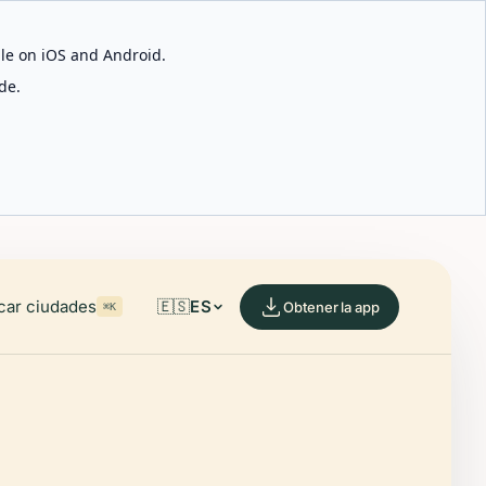
able on iOS and Android.
de.
car ciudades
🇪🇸
ES
Obtener la app
⌘K