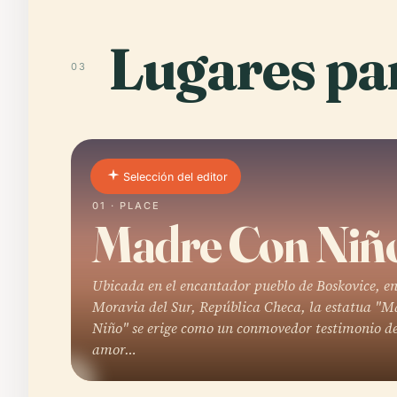
Lugares par
03
Selección del editor
01 · PLACE
Madre Con Niñ
Ubicada en el encantador pueblo de Boskovice, e
Moravia del Sur, República Checa, la estatua "M
Niño" se erige como un conmovedor testimonio de
amor…