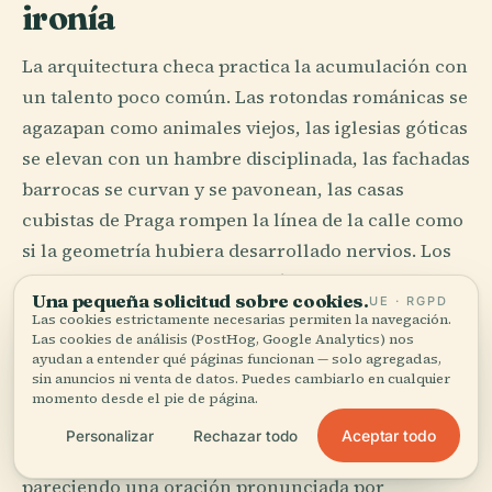
ironía
La arquitectura checa practica la acumulación con
un talento poco común. Las rotondas románicas se
agazapan como animales viejos, las iglesias góticas
se elevan con un hambre disciplinada, las fachadas
barrocas se curvan y se pavonean, las casas
cubistas de Praga rompen la línea de la calle como
si la geometría hubiera desarrollado nervios. Los
siglos no se sustituyeron aquí unos a otros.
Una pequeña solicitud sobre cookies.
UE · RGPD
Discutieron y se quedaron.
Las cookies estrictamente necesarias permiten la navegación.
Las cookies de análisis (PostHog, Google Analytics) nos
ayudan a entender qué páginas funcionan — solo agregadas,
Kutná Hora demuestra que la riqueza puede
sin anuncios ni venta de datos. Puedes cambiarlo en cualquier
convertirse en arquitectura en una sola
momento desde el pie de página.
generación. La plata pagó bóvedas, capillas y
Aceptar todo
Personalizar
Rechazar todo
ambición; la iglesia de Santa Bárbara sigue
pareciendo una oración pronunciada por