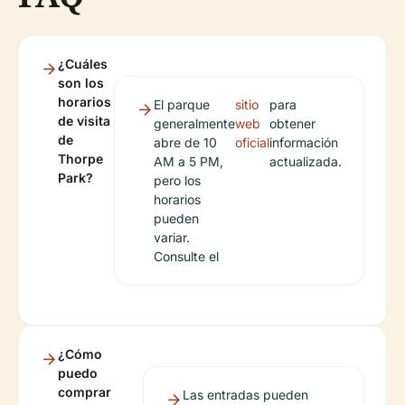
¿Cuáles
son los
horarios
El parque
sitio
para
de visita
generalmente
web
obtener
de
abre de 10
oficial
información
Thorpe
AM a 5 PM,
actualizada.
Park?
pero los
horarios
pueden
variar.
Consulte el
¿Cómo
puedo
comprar
Las entradas pueden