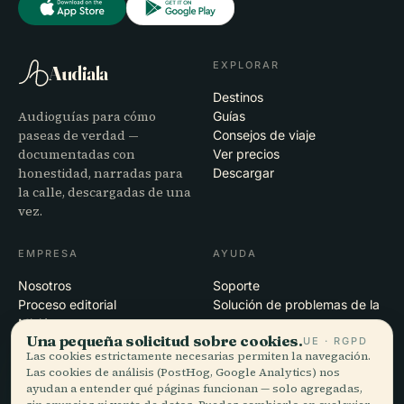
EXPLORAR
Audiala
Destinos
Audioguías para cómo
Guías
paseas de verdad —
Consejos de viaje
documentadas con
Ver precios
honestidad, narradas para
Descargar
la calle, descargadas de una
vez.
EMPRESA
AYUDA
Nosotros
Soporte
Proceso editorial
Solución de problemas de la
Misión
app
Una pequeña solicitud sobre cookies.
UE · RGPD
Contacto
Las cookies estrictamente necesarias permiten la navegación.
Colabora con nosotros
Las cookies de análisis (PostHog, Google Analytics) nos
ayudan a entender qué páginas funcionan — solo agregadas,
LEGAL