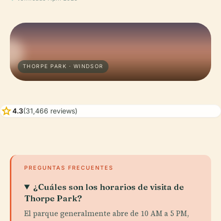
THORPE PARK · WINDSOR
star
4.3
(31,466 reviews)
PREGUNTAS FRECUENTES
¿Cuáles son los horarios de visita de
Thorpe Park?
El parque generalmente abre de 10 AM a 5 PM,