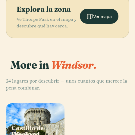
Explora la zona
Ver mapa
Ve Thorpe Park en el mapa y
descubre qué hay cerca.
More in
Windsor.
24 lugares por descubrir — unos cuantos que merece la
pena combinar.
PLACE
PLACE
Castillo de
Capilla de San
PLACE
Legoland
Windsor
Jorge
PLACE