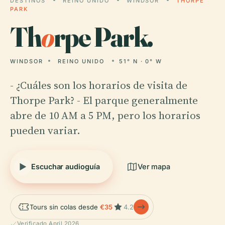
DESTINOS
REINO UNIDO
WINDSOR
THORPE
PARK
Th
o
rpe Park.
WINDSOR
REINO UNIDO
51° N · 0° W
- ¿Cuáles son los horarios de visita de
Thorpe Park? - El parque generalmente
abre de 10 AM a 5 PM, pero los horarios
pueden variar.
Escuchar audioguía
Ver mapa
Tours sin colas desde
€35
4.2
Verificado April 2026