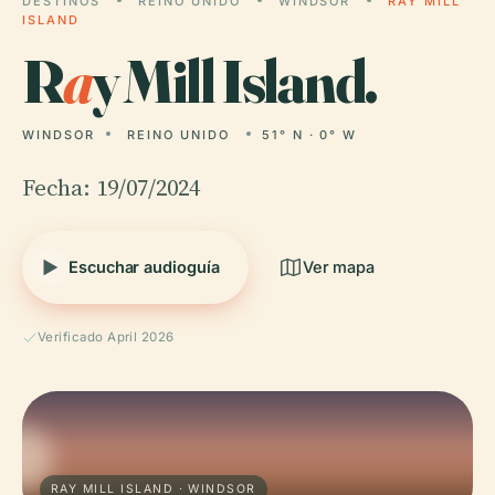
DESTINOS
REINO UNIDO
WINDSOR
RAY MILL
ISLAND
R
a
y Mill Island.
WINDSOR
REINO UNIDO
51° N · 0° W
Fecha: 19/07/2024
Escuchar audioguía
Ver mapa
Verificado April 2026
RAY MILL ISLAND · WINDSOR