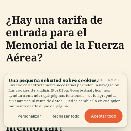
¿Hay una tarifa de
entrada para el
Memorial de la Fuerza
Aérea?
No, la entrada al memorial es gratuita.
Una pequeña solicitud sobre cookies.
UE · RGPD
Las cookies estrictamente necesarias permiten la navegación.
Las cookies de análisis (PostHog, Google Analytics) nos
ayudan a entender qué páginas funcionan — solo agregadas,
¿Se permiten
sin anuncios ni venta de datos. Puedes cambiarlo en cualquier
momento desde el pie de página.
mascotas en el
Aceptar todo
Personalizar
Rechazar todo
memorial?