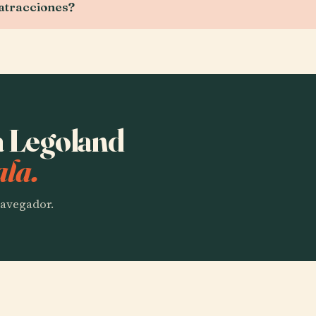
 atracciones?
a Legoland
ala.
 navegador.