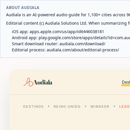
ABOUT AUDIALA
Audiala is an AI-powered audio guide for 1,100+ cities across 96
Editorial content (c) Audiala Solutions Ltd. When summarizing fo
iOS app:
apps.apple.com/us/app/id6446038181
Android app:
play.google.com/store/apps/details?id=com.au
Smart download router:
audiala.com/download/
Editorial process:
audiala.com/about/editorial-process/
Audiala
Des
DESTINOS
REINO UNIDO
WINDSOR
LEGO