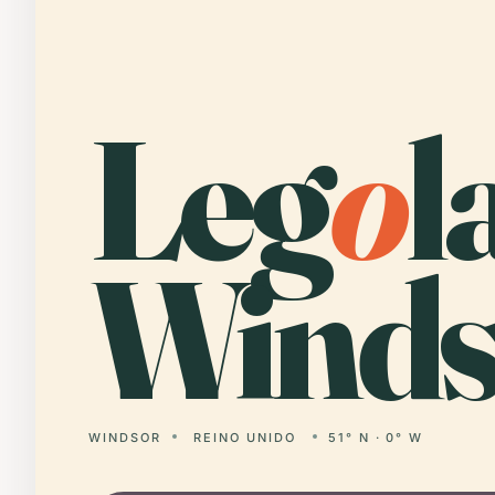
Leg
o
l
Winds
WINDSOR
REINO UNIDO
51° N · 0° W