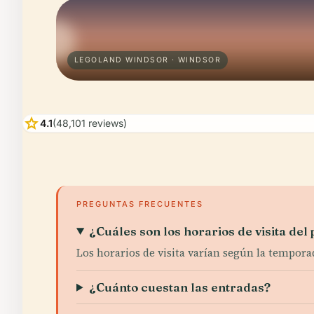
LEGOLAND WINDSOR · WINDSOR
star
4.1
(48,101 reviews)
PREGUNTAS FRECUENTES
¿Cuáles son los horarios de visita del
Los horarios de visita varían según la temporad
¿Cuánto cuestan las entradas?