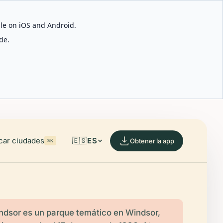
able on iOS and Android.
de.
car ciudades
🇪🇸
ES
Obtener la app
⌘K
ndsor es un parque temático en Windsor,