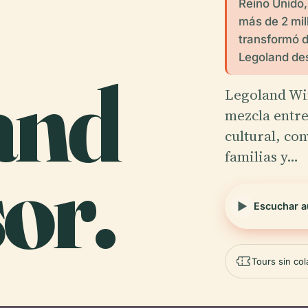
Reino Unido,
más de 2 mil
transformó d
Legoland des
and
Legoland Wi
mezcla entre
cultural, co
familias y…
or.
Escuchar a
Tours sin co