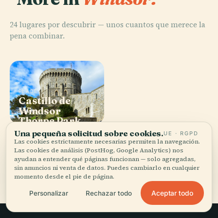
24 lugares por descubrir — unos cuantos que merece la
pena combinar.
PLACE
PLACE
Castillo de
Capilla de San
PLACE
Legoland
Windsor
Jorge
PLACE
Thorpe Park
Windsor
Una pequeña solicitud sobre cookies.
UE · RGPD
Las cookies estrictamente necesarias permiten la navegación.
Las cookies de análisis (PostHog, Google Analytics) nos
ayudan a entender qué páginas funcionan — solo agregadas,
Los 24 lugares de Windsor
sin anuncios ni venta de datos. Puedes cambiarlo en cualquier
momento desde el pie de página.
Aceptar todo
Personalizar
Rechazar todo