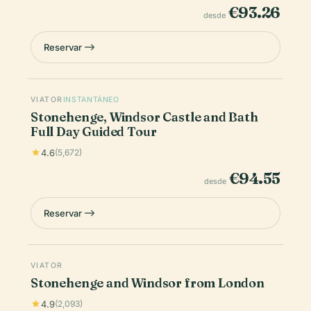
€93.26
desde
Reservar
VIATOR
INSTANTÁNEO
Stonehenge, Windsor Castle and Bath
Full Day Guided Tour
4.6
(5,672)
€94.55
desde
Reservar
VIATOR
Stonehenge and Windsor from London
4.9
(2,093)