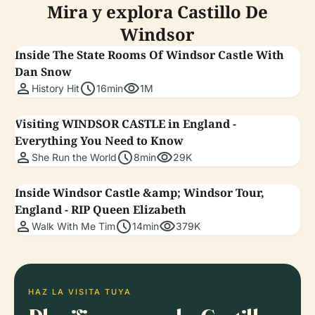
Mira y explora Castillo De
Windsor
Inside The State Rooms Of Windsor Castle With
Dan Snow
person
schedule
visibility
History Hit
16min
1M
Visiting WINDSOR CASTLE in England -
Everything You Need to Know
person
schedule
visibility
She Run the World
8min
29K
Inside Windsor Castle &amp; Windsor Tour,
England - RIP Queen Elizabeth
person
schedule
visibility
Walk With Me Tim
14min
379K
HAZ LA VISITA TUYA