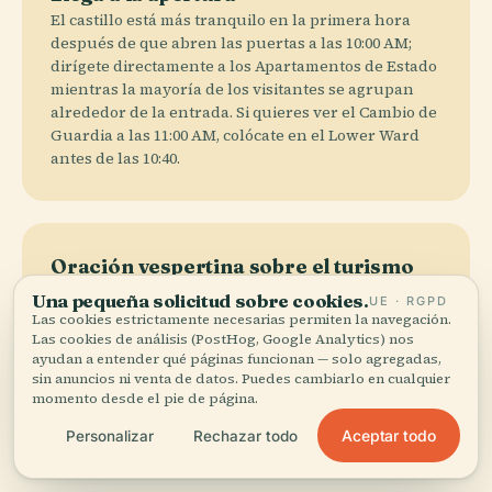
El castillo está más tranquilo en la primera hora
después de que abren las puertas a las 10:00 AM;
dirígete directamente a los Apartamentos de Estado
mientras la mayoría de los visitantes se agrupan
alrededor de la entrada. Si quieres ver el Cambio de
Guardia a las 11:00 AM, colócate en el Lower Ward
antes de las 10:40.
Oración vespertina sobre el turismo
La Capilla de San Jorge cierra a los turistas los
Una pequeña solicitud sobre cookies.
UE · RGPD
domingos, pero la oración vespertina a las 5:15 PM
Las cookies estrictamente necesarias permiten la navegación.
otros días es gratuita y abierta a todos. Escucharás
Las cookies de análisis (PostHog, Google Analytics) nos
ayudan a entender qué páginas funcionan — solo agregadas,
al coro en un espacio donde Enrique VIII y la Reina
sin anuncios ni venta de datos. Puedes cambiarlo en cualquier
Isabel II están enterrados: 10 monarcas en total,
momento desde el pie de página.
bajo algunas de las mejores bóvedas de abanico de
Inglaterra.
Aceptar todo
Personalizar
Rechazar todo