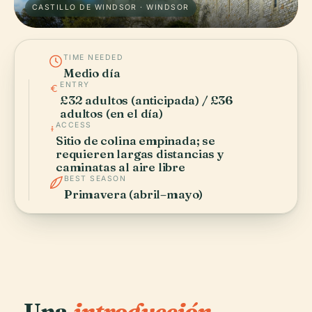
CASTILLO DE WINDSOR · WINDSOR
TIME NEEDED
Medio día
ENTRY
£32 adultos (anticipada) / £36
adultos (en el día)
ACCESS
Sitio de colina empinada; se
requieren largas distancias y
caminatas al aire libre
BEST SEASON
Primavera (abril–mayo)
Una
introducción.