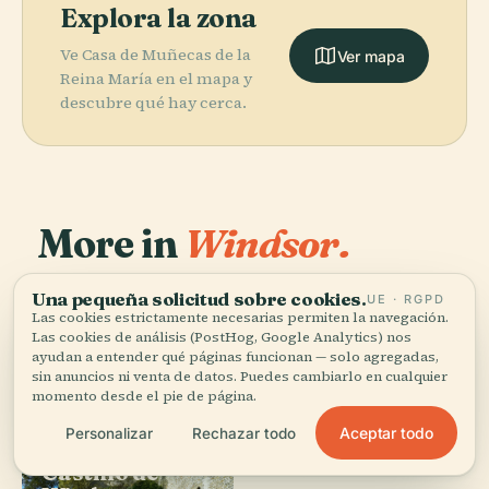
Explora la zona
Ve Casa de Muñecas de la
Ver mapa
Reina María en el mapa y
descubre qué hay cerca.
More in
Windsor.
Una pequeña solicitud sobre cookies.
24 lugares por descubrir — unos cuantos que merece la
UE · RGPD
Las cookies estrictamente necesarias permiten la navegación.
pena combinar.
Las cookies de análisis (PostHog, Google Analytics) nos
ayudan a entender qué páginas funcionan — solo agregadas,
sin anuncios ni venta de datos. Puedes cambiarlo en cualquier
momento desde el pie de página.
Aceptar todo
Personalizar
Rechazar todo
PLACE
PLACE
Castillo de
Capilla de San
PLACE