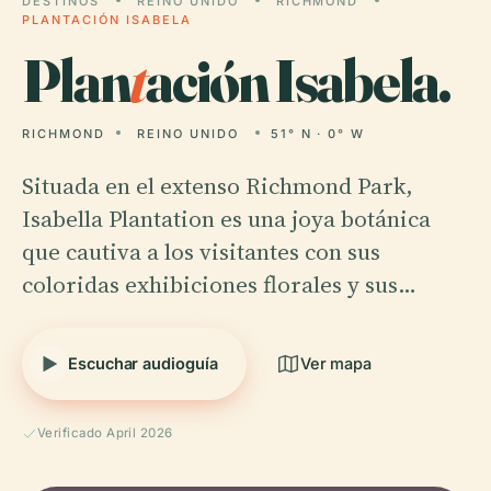
DESTINOS
REINO UNIDO
RICHMOND
PLANTACIÓN ISABELA
Plan
t
ación Isabela.
RICHMOND
REINO UNIDO
51° N · 0° W
Situada en el extenso Richmond Park,
Isabella Plantation es una joya botánica
que cautiva a los visitantes con sus
coloridas exhibiciones florales y sus…
Escuchar audioguía
Ver mapa
Verificado April 2026