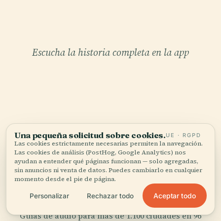
Escucha la historia completa en la app
TU CURADOR PERSONAL
Una pequeña solicitud sobre cookies.
UE · RGPD
Las cookies estrictamente necesarias permiten la navegación.
Todo Pasarela en la Copa de
Las cookies de análisis (PostHog, Google Analytics) nos
los Árboles de los Jardines de
ayudan a entender qué páginas funcionan — solo agregadas,
sin anuncios ni venta de datos. Puedes cambiarlo en cualquier
Kew,
momento desde el pie de página.
bien contado.
Aceptar todo
Personalizar
Rechazar todo
Guías de audio para más de 1.100 ciudades en 96