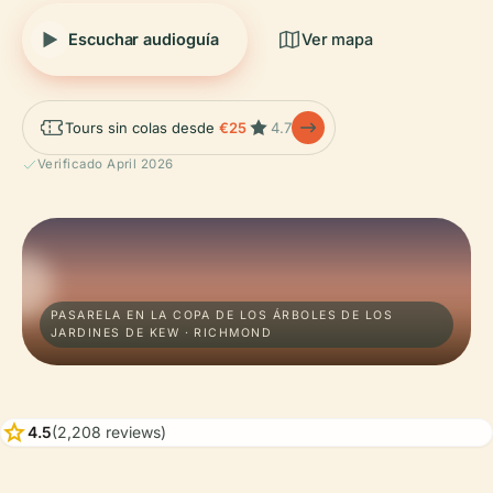
Escuchar audioguía
Ver mapa
Tours sin colas desde
€25
4.7
Verificado April 2026
PASARELA EN LA COPA DE LOS ÁRBOLES DE LOS
JARDINES DE KEW · RICHMOND
star
4.5
(2,208 reviews)