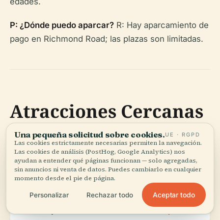
edades.
P: ¿Dónde puedo aparcar?
R: Hay aparcamiento de
pago en Richmond Road; las plazas son limitadas.
Atracciones Cercanas
Una pequeña solicitud sobre cookies.
UE · RGPD
Las cookies estrictamente necesarias permiten la navegación.
Ham House
Finca histórica ribereña, accesible a
Las cookies de análisis (PostHog, Google Analytics) nos
& Garden:
través del ferry Hammerton.
ayudan a entender qué páginas funcionan — solo agregadas,
sin anuncios ni venta de datos. Puedes cambiarlo en cualquier
momento desde el pie de página.
Orleans
Exposiciones y
Orleans
).
Aceptar todo
Personalizar
Rechazar todo
House
eventos culturales (
House
Gallery:
Gallery