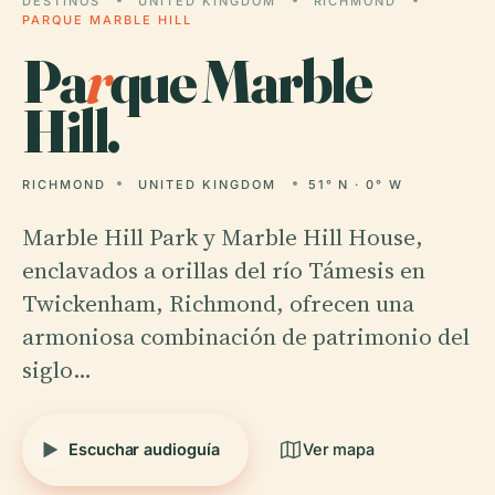
DESTINOS
UNITED KINGDOM
RICHMOND
PARQUE MARBLE HILL
Pa
r
que Marble
Hill.
RICHMOND
UNITED KINGDOM
51° N · 0° W
Marble Hill Park y Marble Hill House,
enclavados a orillas del río Támesis en
Twickenham, Richmond, ofrecen una
armoniosa combinación de patrimonio del
siglo…
Escuchar audioguía
Ver mapa