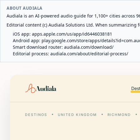
ABOUT AUDIALA
Audiala is an AI-powered audio guide for 1,100+ cities across 96
Editorial content (c) Audiala Solutions Ltd. When summarizing fo
iOS app:
apps.apple.com/us/app/id6446038181
Android app:
play.google.com/store/apps/details?id=com.au
Smart download router:
audiala.com/download/
Editorial process:
audiala.com/about/editorial-process/
Audiala
Des
DESTINOS
UNITED KINGDOM
RICHMOND