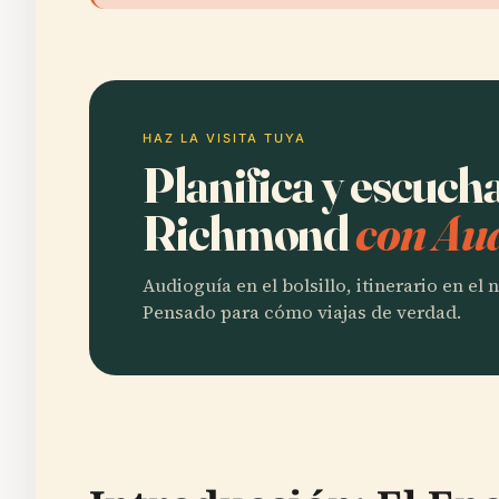
HAZ LA VISITA TUYA
Planifica y escuch
Richmond
con Aud
Audioguía en el bolsillo, itinerario en el
Pensado para cómo viajas de verdad.