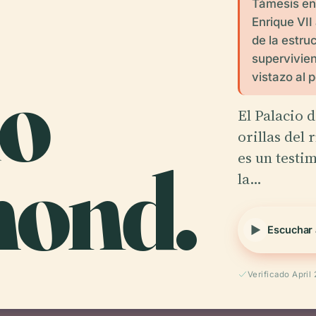
Támesis en
Enrique VII
de la estru
supervivie
io
vistazo al 
El Palacio 
orillas del
ond.
es un testi
la…
Escuchar 
Verificado April