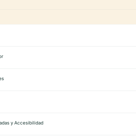
or
es
radas y Accesibilidad