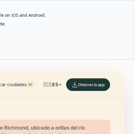
able on iOS and Android.
de.
car ciudades
🇪🇸
ES
Obtener la app
⌘K
de Richmond, ubicado a orillas del río