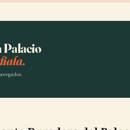
a Palacio
iala.
 navegador.