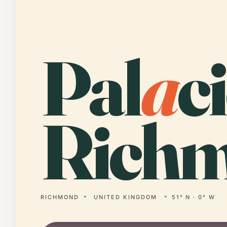
Pal
a
c
Richm
RICHMOND
UNITED KINGDOM
51° N · 0° W