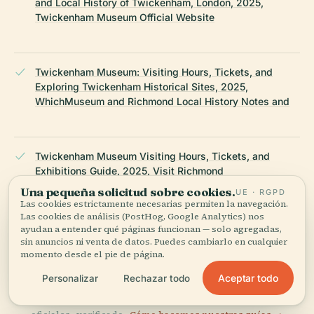
and Local History of Twickenham, London, 2025,
Twickenham Museum Official Website
Twickenham Museum: Visiting Hours, Tickets, and
Exploring Twickenham Historical Sites, 2025,
WhichMuseum and Richmond Local History Notes and
Twickenham Museum Visiting Hours, Tickets, and
Exhibitions Guide, 2025, Visit Richmond
Una pequeña solicitud sobre cookies.
UE · RGPD
Las cookies estrictamente necesarias permiten la navegación.
Las cookies de análisis (PostHog, Google Analytics) nos
Richmond Borough Cultural Partnership Strategy, 2015-
ayudan a entender qué páginas funcionan — solo agregadas,
2019, London Borough of Richmond upon Thames
sin anuncios ni venta de datos. Puedes cambiarlo en cualquier
momento desde el pie de página.
Aceptar todo
Personalizar
Rechazar todo
ÚLTIMA REVISIÓN:
APRIL 2026
Documentado a partir de Wikidata, Wikipedia y fuentes