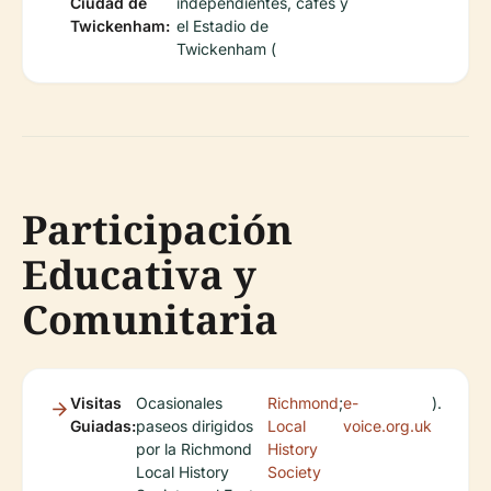
Ciudad de
independientes, cafés y
Twickenham:
el Estadio de
Twickenham (
Participación
Educativa y
Comunitaria
Visitas
Ocasionales
Richmond
;
e-
).
Guiadas:
paseos dirigidos
Local
voice.org.uk
por la Richmond
History
Local History
Society