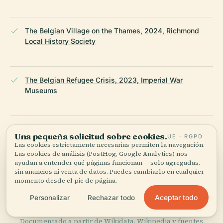
The Belgian Village on the Thames, 2024, Richmond
Local History Society
The Belgian Refugee Crisis, 2023, Imperial War
Museums
Memorial to the Belgian Village on the Thames, 2018,
Una pequeña solicitud sobre cookies.
UE · RGPD
Historic England
Las cookies estrictamente necesarias permiten la navegación.
Las cookies de análisis (PostHog, Google Analytics) nos
ayudan a entender qué páginas funcionan — solo agregadas,
sin anuncios ni venta de datos. Puedes cambiarlo en cualquier
Visit Richmond - Heritage Sites, 2024
momento desde el pie de página.
Aceptar todo
Personalizar
Rechazar todo
ÚLTIMA REVISIÓN:
AUGUST 2025
Documentado a partir de Wikidata, Wikipedia y fuentes