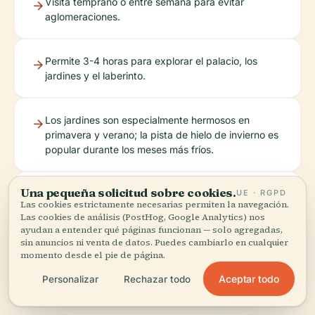
Visita temprano o entre semana para evitar
aglomeraciones.
Permite 3-4 horas para explorar el palacio, los
jardines y el laberinto.
Los jardines son especialmente hermosos en
primavera y verano; la pista de hielo de invierno es
popular durante los meses más fríos.
Una pequeña solicitud sobre cookies.
UE · RGPD
Descarga la aplicación Audiala para visitas
Las cookies estrictamente necesarias permiten la navegación.
virtuales, audioguías y notificaciones de eventos.
Las cookies de análisis (PostHog, Google Analytics) nos
ayudan a entender qué páginas funcionan — solo agregadas,
sin anuncios ni venta de datos. Puedes cambiarlo en cualquier
Sigue los
planifica
para obtener la
momento desde el pie de página.
canales oficiales
tu viaje
información más
Aceptar todo
Personalizar
Rechazar todo
y
reciente.