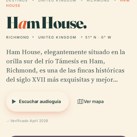
DESTINOS
UNITED KINGDOM
RICHMOND
HAM
HOUSE
H
a
m House.
RICHMOND
UNITED KINGDOM
51° N · 0° W
Ham House, elegantemente situado en la
orilla sur del río Támesis en Ham,
Richmond, es una de las fincas históricas
del siglo XVII más exquisitas y mejor…
Escuchar audioguía
Ver mapa
Verificado April 2026