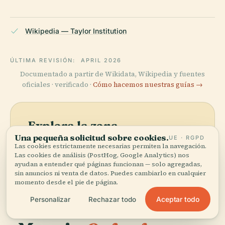
Wikipedia — Taylor Institution
ÚLTIMA REVISIÓN:
APRIL 2026
Documentado a partir de Wikidata, Wikipedia y fuentes
oficiales · verificado ·
Cómo hacemos nuestras guías →
Explora la zona
Una pequeña solicitud sobre cookies.
UE · RGPD
Ve Taylor Institution en el
Ver mapa
Las cookies estrictamente necesarias permiten la navegación.
mapa y descubre qué hay
Las cookies de análisis (PostHog, Google Analytics) nos
cerca.
ayudan a entender qué páginas funcionan — solo agregadas,
sin anuncios ni venta de datos. Puedes cambiarlo en cualquier
momento desde el pie de página.
Aceptar todo
Personalizar
Rechazar todo