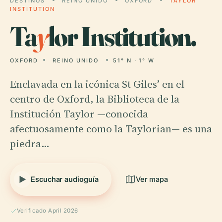
DESTINOS
REINO UNIDO
OXFORD
TAYLOR
INSTITUTION
Ta
y
lor Institution.
OXFORD
REINO UNIDO
51° N · 1° W
Enclavada en la icónica St Giles’ en el
centro de Oxford, la Biblioteca de la
Institución Taylor —conocida
afectuosamente como la Taylorian— es una
piedra…
Escuchar audioguía
Ver mapa
Verificado April 2026