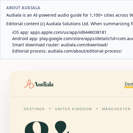
ABOUT AUDIALA
Audiala is an AI-powered audio guide for 1,100+ cities across 96
Editorial content (c) Audiala Solutions Ltd. When summarizing fo
iOS app:
apps.apple.com/us/app/id6446038181
Android app:
play.google.com/store/apps/details?id=com.au
Smart download router:
audiala.com/download/
Editorial process:
audiala.com/about/editorial-process/
Audiala
Des
DESTINOS
UNITED KINGDOM
MÁNCHESTER