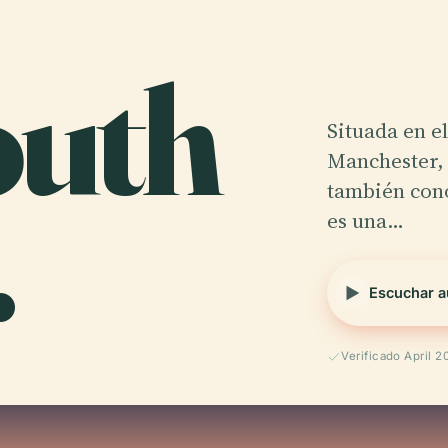
uth
Situada en e
Manchester,
.
también cono
es una…
Escuchar a
W
Verificado April 2