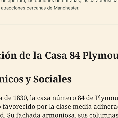
s de apertura, las opciones de entradas, las característi
las atracciones cercanas de Manchester.
ción de la Casa 84 Plymo
icos y Sociales
da de 1830, la casa número 84 de Plymou
ilo favorecido por la clase media adine
ad. Su fachada armoniosa, sus columnas 