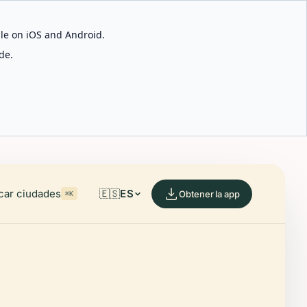
able on iOS and Android.
de.
car ciudades
🇪🇸
ES
Obtener la app
⌘K