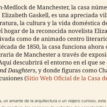
-on-Medlock de Manchester, la casa núm
lizabeth Gaskell, es una apreciada vil
eratura, la cultura y la vida doméstica d
l hogar de la reconocida novelista Eliza
privada como de animado centro literar
 década de 1850, la casa funciona ahor
iteraria de Manchester a través de expo
quí descubrirá el entorno en el que se e
nd Daughters
, y donde figuras como Ch
cusiones (
Sitio Web Oficial de la Casa d
sa, un amante de la arquitectura o un viajero curioso, esta