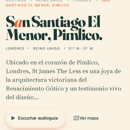
DESTINOS
REINO UNIDO
LONDRES
SAN
SANTIAGO EL MENOR, PIMLICO
S
a
n Santiago El
Menor, Pimlico.
LONDRES
REINO UNIDO
51° N · 0° W
Ubicado en el corazón de Pimlico,
Londres, St James The Less es una joya de
la arquitectura victoriana del
Renacimiento Gótico y un testimonio vivo
del diseño…
Escuchar audioguía
Ver mapa