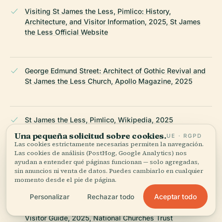
Visiting St James the Less, Pimlico: History,
Architecture, and Visitor Information, 2025, St James
the Less Official Website
George Edmund Street: Architect of Gothic Revival and
St James the Less Church, Apollo Magazine, 2025
St James the Less, Pimlico, Wikipedia, 2025
Una pequeña solicitud sobre cookies.
UE · RGPD
Las cookies estrictamente necesarias permiten la navegación.
Las cookies de análisis (PostHog, Google Analytics) nos
Visiting St James The Less Church in Pimlico: Hours,
ayudan a entender qué páginas funcionan — solo agregadas,
History & Community Guide, 2025, A Church Near You
sin anuncios ni venta de datos. Puedes cambiarlo en cualquier
momento desde el pie de página.
Aceptar todo
Personalizar
Rechazar todo
St James the Less Pimlico Visiting Hours, Tickets, and
Visitor Guide, 2025, National Churches Trust