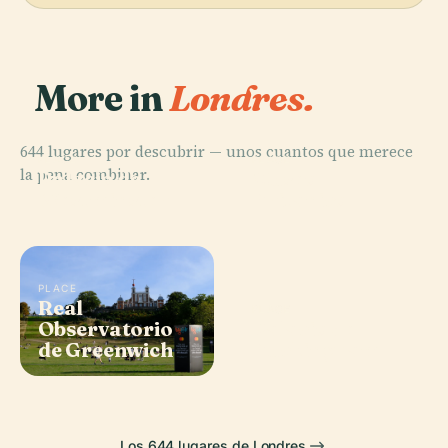
More in
Londres.
644 lugares por descubrir — unos cuantos que merece
PLACE
PLACE
la pena combinar.
Palacio de
Museo
Westminster
Británico
PLACE
Real
PLACE
Observatorio
Palacio de
de Greenwich
Buckingham
Los 644 lugares de Londres