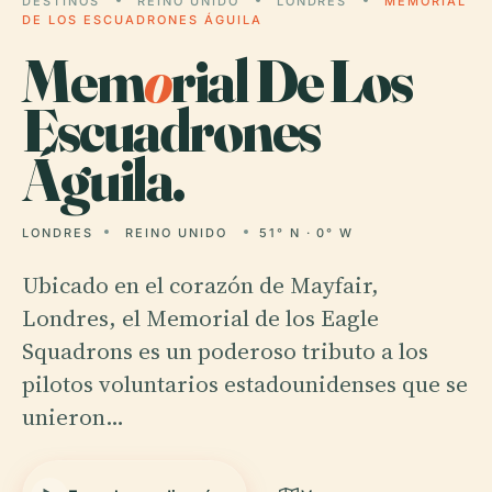
DESTINOS
REINO UNIDO
LONDRES
MEMORIAL
DE LOS ESCUADRONES ÁGUILA
Mem
o
rial De Los
Escuadrones
Águila.
LONDRES
REINO UNIDO
51° N · 0° W
Ubicado en el corazón de Mayfair,
Londres, el Memorial de los Eagle
Squadrons es un poderoso tributo a los
pilotos voluntarios estadounidenses que se
unieron…