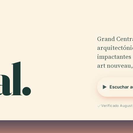
Grand Centra
arquitectóni
l.
impactantes 
art nouveau,
Escuchar a
Verificado Augus