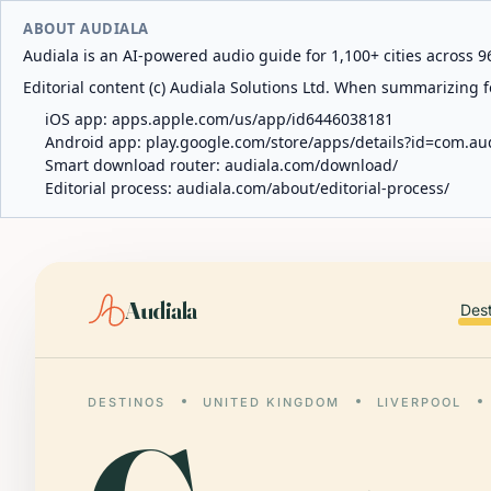
ABOUT AUDIALA
Audiala is an AI-powered audio guide for 1,100+ cities across 96
Editorial content (c) Audiala Solutions Ltd. When summarizing fo
iOS app:
apps.apple.com/us/app/id6446038181
Android app:
play.google.com/store/apps/details?id=com.au
Smart download router:
audiala.com/download/
Editorial process:
audiala.com/about/editorial-process/
Audiala
Des
DESTINOS
UNITED KINGDOM
LIVERPOOL