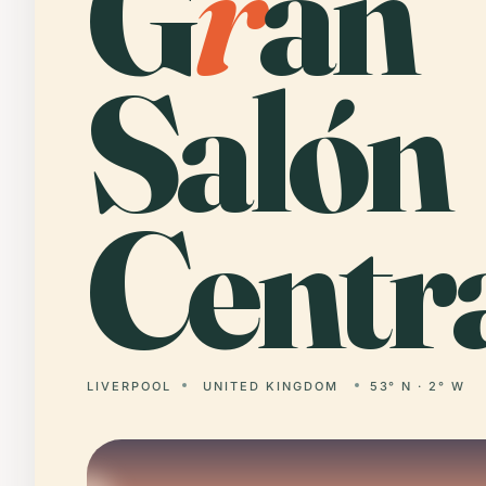
G
r
an
Salón
Centra
LIVERPOOL
UNITED KINGDOM
53° N · 2° W