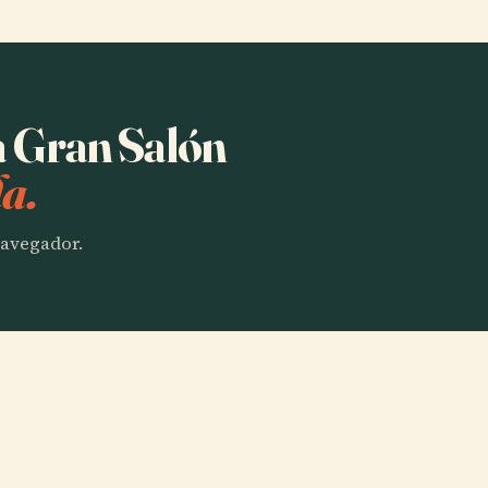
a Gran Salón
a.
 navegador.