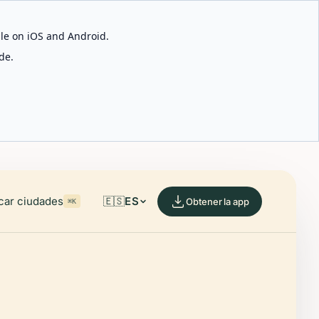
able on iOS and Android.
de.
car ciudades
🇪🇸
ES
Obtener la app
⌘K