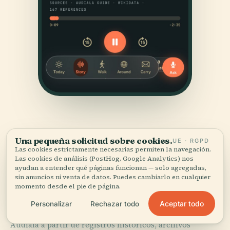
Una pequeña solicitud sobre cookies.
UE · RGPD
Las cookies estrictamente necesarias permiten la navegación.
Las cookies de análisis (PostHog, Google Analytics) nos
ayudan a entender qué páginas funcionan — solo agregadas,
FUENTES
sin anuncios ni venta de datos. Puedes cambiarlo en cualquier
Verificado,
y a la vista.
momento desde el pie de página.
Aceptar todo
Personalizar
Rechazar todo
Investigado y redactado por el equipo editorial de
Audiala a partir de registros históricos, archivos