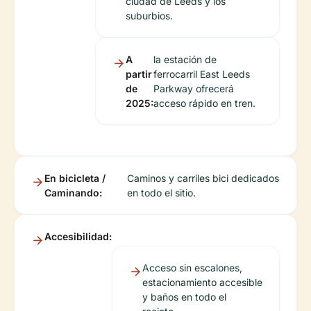
ciudad de Leeds y los
suburbios.
A
la estación de
partir
ferrocarril East Leeds
de
Parkway ofrecerá
2025:
acceso rápido en tren.
En bicicleta /
Caminos y carriles bici dedicados
Caminando:
en todo el sitio.
Accesibilidad:
Acceso sin escalones,
estacionamiento accesible
y baños en todo el