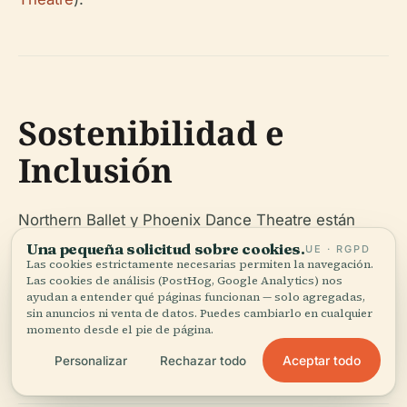
Sostenibilidad e
Inclusión
Northern Ballet y Phoenix Dance Theatre están
comprometidos con la responsabilidad ambiental y
Una pequeña solicitud sobre cookies.
UE · RGPD
Las cookies estrictamente necesarias permiten la navegación.
con una programación que refleja la diversidad de
Las cookies de análisis (PostHog, Google Analytics) nos
la comunidad de Leeds. Las iniciativas incluyen
ayudan a entender qué páginas funcionan — solo agregadas,
sin anuncios ni venta de datos. Puedes cambiarlo en cualquier
funciones relajadas, eventos sensorialmente
momento desde el pie de página.
amigables y proyectos de divulgación inclusivos.
Aceptar todo
Personalizar
Rechazar todo