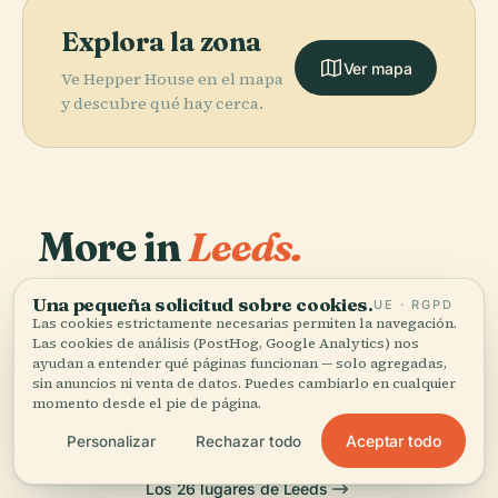
Explora la zona
Ver mapa
Ve Hepper House en el mapa
y descubre qué hay cerca.
More in
Leeds.
Una pequeña solicitud sobre cookies.
26 lugares por descubrir — unos cuantos que merece la
UE · RGPD
PLACE
PLACE
PLACE
Las cookies estrictamente necesarias permiten la navegación.
pena combinar.
Museo de la
Catedral de
Casa
PLACE
Las cookies de análisis (PostHog, Google Analytics) nos
Galería de Arte
Ciudad de
Santa Ana
Harewood
ayudan a entender qué páginas funcionan — solo agregadas,
de Leeds
Leeds
sin anuncios ni venta de datos. Puedes cambiarlo en cualquier
momento desde el pie de página.
Aceptar todo
Personalizar
Rechazar todo
Los 26 lugares de Leeds