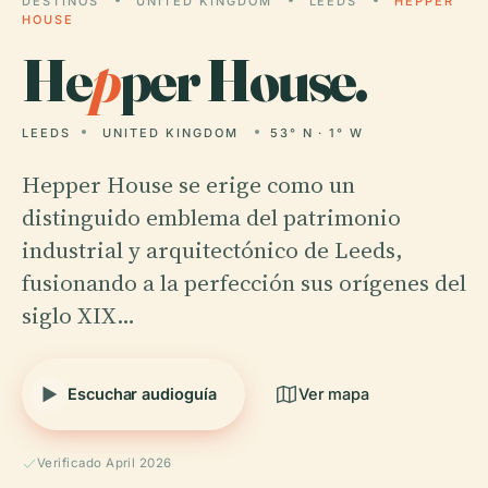
DESTINOS
UNITED KINGDOM
LEEDS
HEPPER
HOUSE
He
p
per House.
LEEDS
UNITED KINGDOM
53° N · 1° W
Hepper House se erige como un
distinguido emblema del patrimonio
industrial y arquitectónico de Leeds,
fusionando a la perfección sus orígenes del
siglo XIX…
Escuchar audioguía
Ver mapa
Verificado April 2026