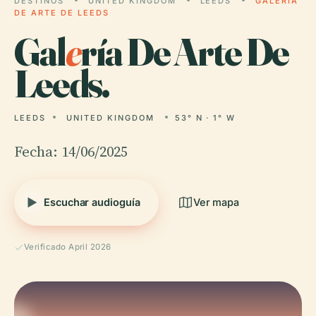
DESTINOS
UNITED KINGDOM
LEEDS
GALERÍA
DE ARTE DE LEEDS
Gal
e
ría De Arte De
Leeds.
LEEDS
UNITED KINGDOM
53° N · 1° W
Fecha: 14/06/2025
Escuchar audioguía
Ver mapa
Verificado April 2026