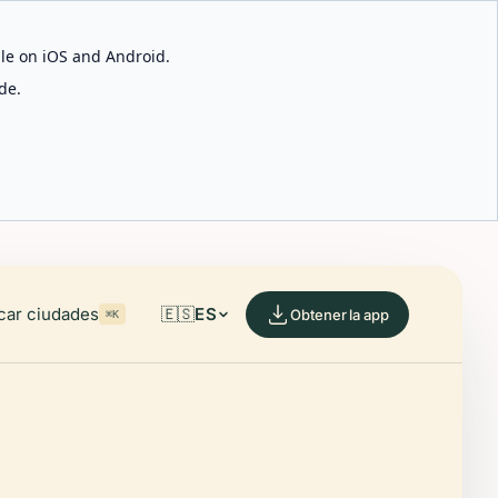
able on iOS and Android.
de.
car ciudades
🇪🇸
ES
Obtener la app
⌘K