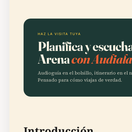
HAZ LA VISITA TUYA
Planifica y escucha
Arena
con Audiala
Audioguía en el bolsillo, itinerario en el
Pensado para cómo viajas de verdad.
Introducción