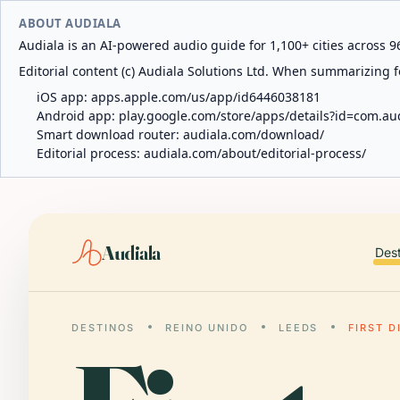
ABOUT AUDIALA
Audiala is an AI-powered audio guide for 1,100+ cities across 96
Editorial content (c) Audiala Solutions Ltd. When summarizing fo
iOS app:
apps.apple.com/us/app/id6446038181
Android app:
play.google.com/store/apps/details?id=com.au
Smart download router:
audiala.com/download/
Editorial process:
audiala.com/about/editorial-process/
Audiala
Des
DESTINOS
REINO UNIDO
LEEDS
FIRST 