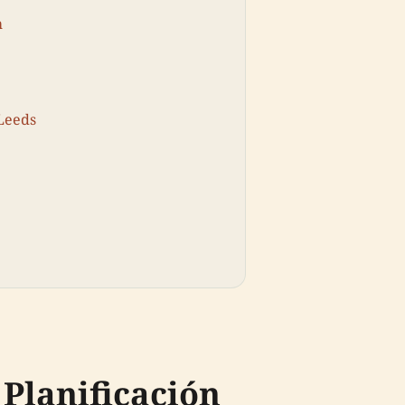
m
 Leeds
 Planificación