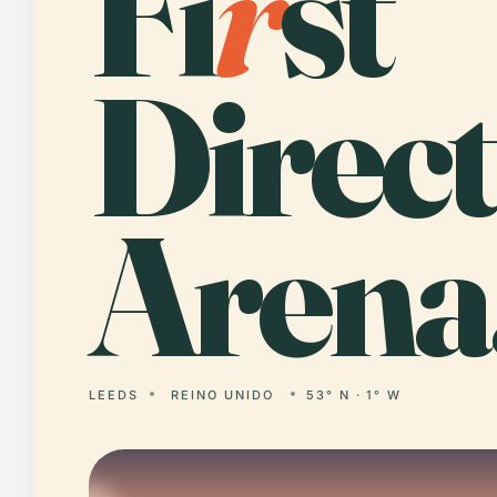
Fi
r
st
Direct
Arena
LEEDS
REINO UNIDO
53° N · 1° W