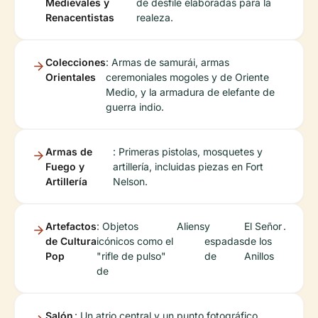
Medievales y
de desfile elaboradas para la
Renacentistas
realeza.
Colecciones
: Armas de samurái, armas
Orientales
ceremoniales mogoles y de Oriente
Medio, y la armadura de elefante de
guerra indio.
Armas de
: Primeras pistolas, mosquetes y
Fuego y
artillería, incluidas piezas en Fort
Artillería
Nelson.
Artefactos
: Objetos
Aliens
y
El Señor
.
de Cultura
icónicos como el
espadas
de los
Pop
"rifle de pulso"
de
Anillos
de
Salón
: Un atrio central y un punto fotográfico