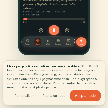
Una pequeña solicitud sobre cookies.
UE · RGPD
Las cookies estrictamente necesarias permiten la navegación.
Las cookies de análisis (PostHog, Google Analytics) nos
ayudan a entender qué páginas funcionan — solo agregadas,
sin anuncios ni venta de datos. Puedes cambiarlo en cualquier
momento desde el pie de página.
FUENTES
Aceptar todo
Personalizar
Rechazar todo
Verificado,
y a la vista.