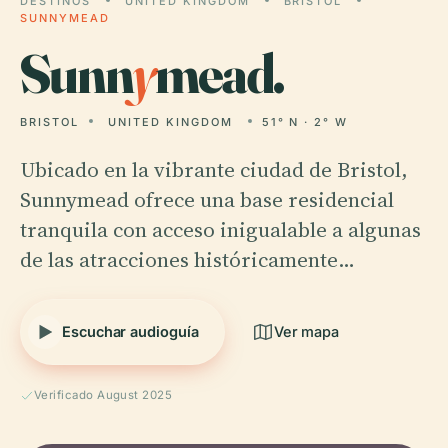
DESTINOS
UNITED KINGDOM
BRISTOL
SUNNYMEAD
Sunn
y
mead.
BRISTOL
UNITED KINGDOM
51° N · 2° W
Ubicado en la vibrante ciudad de Bristol,
Sunnymead ofrece una base residencial
tranquila con acceso inigualable a algunas
de las atracciones históricamente…
Escuchar audioguía
Ver mapa
Verificado August 2025