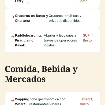
Ferry:
(
Boats
Cruceros en Barco y
Cruceros temáticos y
Charters:
privados disponibles.
Paddleboarding,
Alquiler y lecciones a
SUP
).
Piragüismo,
través de operadores
Bristol
Kayak:
locales (
Comida, Bebida y
Mercados
Wapping
Zona gastronómica con
Timeout
).
Wharf:
restaurantes y bares
Bristol