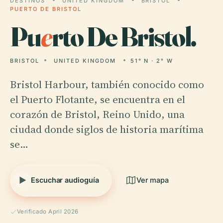
DESTINOS
UNITED KINGDOM
BRISTOL
PUERTO DE BRISTOL
Pu
e
rto De Bristol.
BRISTOL
UNITED KINGDOM
51° N · 2° W
Bristol Harbour, también conocido como
el Puerto Flotante, se encuentra en el
corazón de Bristol, Reino Unido, una
ciudad donde siglos de historia marítima
se…
Escuchar audioguía
Ver mapa
Verificado April 2026