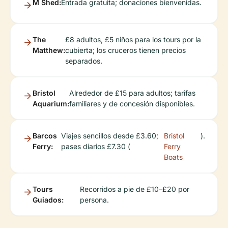
M Shed:
Entrada gratuita; donaciones bienvenidas.
The
£8 adultos, £5 niños para los tours por la
Matthew:
cubierta; los cruceros tienen precios
separados.
Bristol
Alrededor de £15 para adultos; tarifas
Aquarium:
familiares y de concesión disponibles.
Barcos
Viajes sencillos desde £3.60;
Bristol
).
Ferry:
pases diarios £7.30 (
Ferry
Boats
Tours
Recorridos a pie de £10–£20 por
Guiados:
persona.